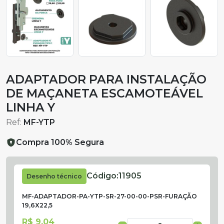
ADAPTADOR PARA INSTALAÇÃO
DE MAÇANETA ESCAMOTEÁVEL
LINHA Y
Ref:
MF-YTP
Compra 100% Segura
Código:
11905
Desenho técnico
MF-ADAPTADOR-PA-YTP-SR-27-00-00-PSR-FURAÇÃO
19,6X22,5
R$ 9,04