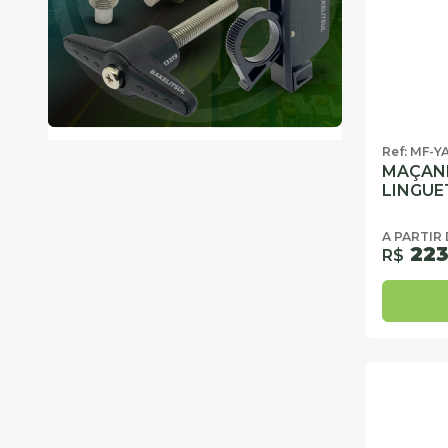
Ref: MF-Y
MAÇAN
LINGUE
A PARTIR
223
R$