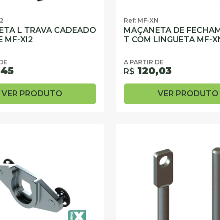
I2
Ref: MF-XN
TA L TRAVA CADEADO
MAÇANETA DE FECHA
E MF-XI2
T COM LINGUETA MF-X
 DE
A PARTIR DE
,45
120,03
R$
VER PRODUTO
VER PRODUTO