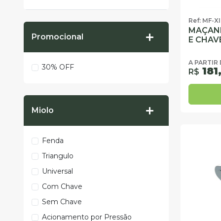
Ref: MF-X
MAÇANE
Promocional
E CHAV
A PARTIR
30% OFF
181
R$
Miolo
Fenda
Triangulo
Universal
Com Chave
Sem Chave
Acionamento por Pressão