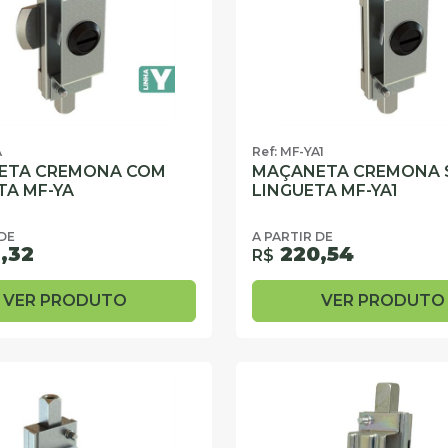
A
Ref: MF-YA1
ETA CREMONA COM
MAÇANETA CREMONA 
TA MF-YA
LINGUETA MF-YA1
 DE
A PARTIR DE
,32
220,54
R$
VER PRODUTO
VER PRODUTO