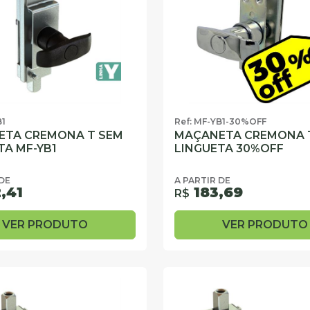
B1
Ref: MF-YB1-30%OFF
ETA CREMONA T SEM
MAÇANETA CREMONA 
TA MF-YB1
LINGUETA 30%OFF
 DE
A PARTIR DE
,41
183,69
R$
VER PRODUTO
VER PRODUTO