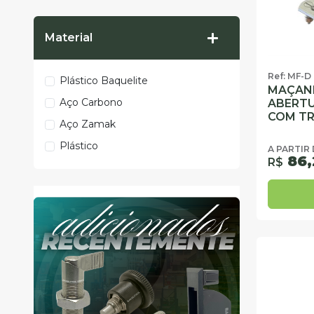
Material
Ref: MF-D
Plástico Baquelite
MAÇANE
Aço Carbono
ABERTU
COM TR
Aço Zamak
Plástico
A PARTIR
86,
R$