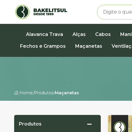
Alavanca Trava
Alças
Cabos
Maní
Fechos e Grampos
Maçanetas
Ventila
Home
/
Produtos
/
Maçanetas
Produtos