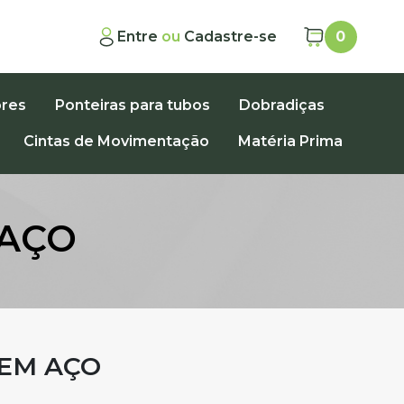
Entre
ou
Cadastre-se
0
ores
Ponteiras para tubos
Dobradiças
Cintas de Movimentação
Matéria Prima
 AÇO
 EM AÇO