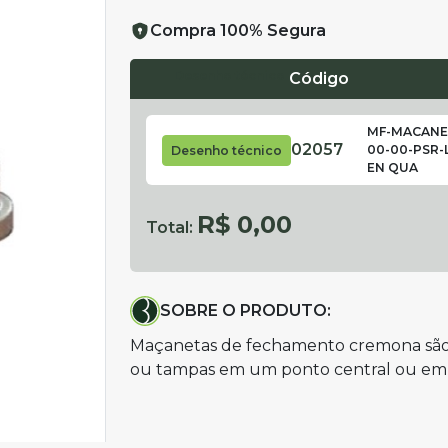
Compra 100% Segura
Desenho técnico
Código
MF-MACANE
02057
00-00-PSR-
Desenho técnico
EN QUA
R$ 0,00
Total:
SOBRE O PRODUTO:
Maçanetas de fechamento cremona são 
ou tampas em um ponto central ou em 3