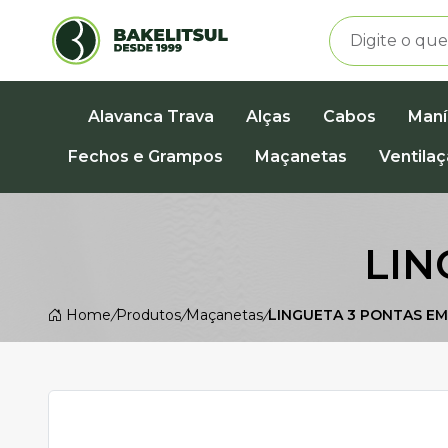
Alavanca Trava
Alças
Cabos
Maní
Fechos e Grampos
Maçanetas
Ventila
LIN
Home
/
Produtos
/
Maçanetas
/
LINGUETA 3 PONTAS EM