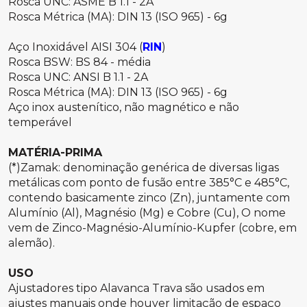
Rosca UNC: ASME B 1.1 - 2A
Rosca Métrica (MA): DIN 13 (ISO 965) - 6g
Aço Inoxidável AISI 304 (
RIN
)
Rosca BSW: BS 84 - média
Rosca UNC: ANSI B 1.1 - 2A
Rosca Métrica (MA): DIN 13 (ISO 965) - 6g
Aço inox austenítico, não magnético e não
temperável
MATÉRIA-PRIMA
(*)Zamak: denominação genérica de diversas ligas
metálicas com ponto de fusão entre 385°C e 485°C,
contendo basicamente zinco (Zn), juntamente com
Alumínio (Al), Magnésio (Mg) e Cobre (Cu), O nome
vem de Zinco-Magnésio-Alumínio-Kupfer (cobre, em
alemão).
USO
Ajustadores tipo Alavanca Trava são usados em
ajustes manuais onde houver limitação de espaço