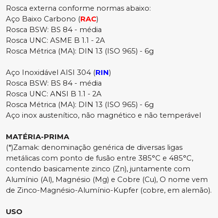
Rosca externa conforme normas abaixo:
Aço Baixo Carbono (
RAC
)
Rosca BSW: BS 84 - média
Rosca UNC: ASME B 1.1 - 2A
Rosca Métrica (MA): DIN 13 (ISO 965) - 6g
Aço Inoxidável AISI 304 (
RIN
)
Rosca BSW: BS 84 - média
Rosca UNC: ANSI B 1.1 - 2A
Rosca Métrica (MA): DIN 13 (ISO 965) - 6g
Aço inox austenítico, não magnético e não temperável
MATÉRIA-PRIMA
(*)Zamak: denominação genérica de diversas ligas
metálicas com ponto de fusão entre 385°C e 485°C,
contendo basicamente zinco (Zn), juntamente com
Alumínio (Al), Magnésio (Mg) e Cobre (Cu), O nome vem
de Zinco-Magnésio-Alumínio-Kupfer (cobre, em alemão).
USO