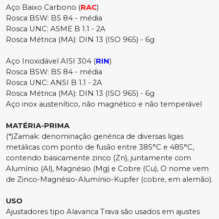
Aço Baixo Carbono (
RAC
)
Rosca BSW: BS 84 - média
Rosca UNC: ASME B 1.1 - 2A
Rosca Métrica (MA): DIN 13 (ISO 965) - 6g
Aço Inoxidável AISI 304 (
RIN
)
Rosca BSW: BS 84 - média
Rosca UNC: ANSI B 1.1 - 2A
Rosca Métrica (MA): DIN 13 (ISO 965) - 6g
Aço inox austenítico, não magnético e não temperável
MATÉRIA-PRIMA
(*)Zamak: denominação genérica de diversas ligas
metálicas com ponto de fusão entre 385°C e 485°C,
contendo basicamente zinco (Zn), juntamente com
Alumínio (Al), Magnésio (Mg) e Cobre (Cu), O nome vem
de Zinco-Magnésio-Alumínio-Kupfer (cobre, em alemão).
USO
Ajustadores tipo Alavanca Trava são usados em ajustes