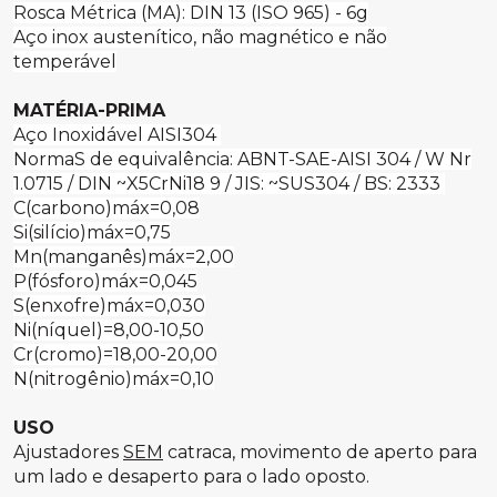
Rosca Métrica (MA): DIN 13 (ISO 965) - 6g
Aço inox austenítico, não magnético e não
temperável
MATÉRIA-PRIMA
Aço Inoxidável AISI304
NormaS de equivalência: ABNT-SAE-AISI 304 / W Nr
1.0715 / DIN ~X5CrNi18 9 / JIS: ~SUS304 / BS: 2333
C(carbono)máx=0,08
Si(silício)máx=0,75
Mn(manganês)máx=2,00
P(fósforo)máx=0,045
S(enxofre)máx=0,030
Ni(níquel)=8,00-10,50
Cr(cromo)=18,00-20,00
N(nitrogênio)máx=0,10
USO
Ajustadores
SEM
catraca, movimento de aperto para
um lado e desaperto para o lado oposto.