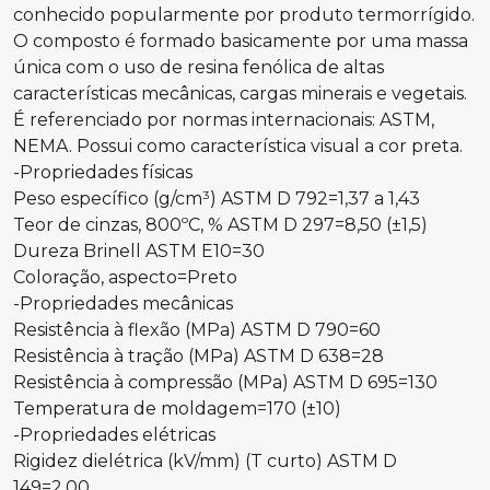
conhecido popularmente por produto termorrígido.
O composto é formado basicamente por uma massa
única com o uso de resina fenólica de altas
características mecânicas, cargas minerais e vegetais.
É referenciado por normas internacionais: ASTM,
NEMA. Possui como característica visual a cor preta.
-Propriedades físicas
Peso específico (g/cm³) ASTM D 792=1,37 a 1,43
Teor de cinzas, 800ºC, % ASTM D 297=8,50 (±1,5)
Dureza Brinell ASTM E10=30
Coloração, aspecto=Preto
-Propriedades mecânicas
Resistência à flexão (MPa) ASTM D 790=60
Resistência à tração (MPa) ASTM D 638=28
Resistência à compressão (MPa) ASTM D 695=130
Temperatura de moldagem=170 (±10)
-Propriedades elétricas
Rigidez dielétrica (kV/mm) (T curto) ASTM D
149=2,00