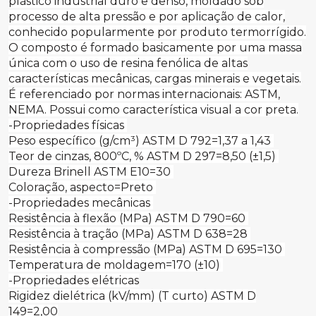
plástico industrial duro e denso, moldado sob
processo de alta pressão e por aplicação de calor,
conhecido popularmente por produto termorrígido.
O composto é formado basicamente por uma massa
única com o uso de resina fenólica de altas
características mecânicas, cargas minerais e vegetais.
É referenciado por normas internacionais: ASTM,
NEMA. Possui como característica visual a cor preta.
-Propriedades físicas
Peso específico (g/cm³) ASTM D 792=1,37 a 1,43
Teor de cinzas, 800ºC, % ASTM D 297=8,50 (±1,5)
Dureza Brinell ASTM E10=30
Coloração, aspecto=Preto
-Propriedades mecânicas
Resistência à flexão (MPa) ASTM D 790=60
Resistência à tração (MPa) ASTM D 638=28
Resistência à compressão (MPa) ASTM D 695=130
Temperatura de moldagem=170 (±10)
-Propriedades elétricas
Rigidez dielétrica (kV/mm) (T curto) ASTM D
149=2,00