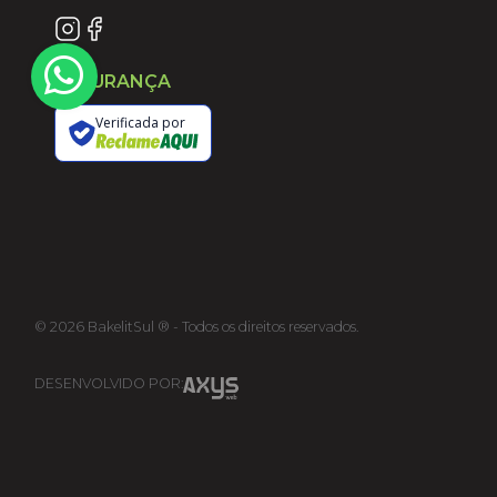
SEGURANÇA
Verificada por
©
2026
BakelitSul ® - Todos os direitos reservados.
DESENVOLVIDO POR: