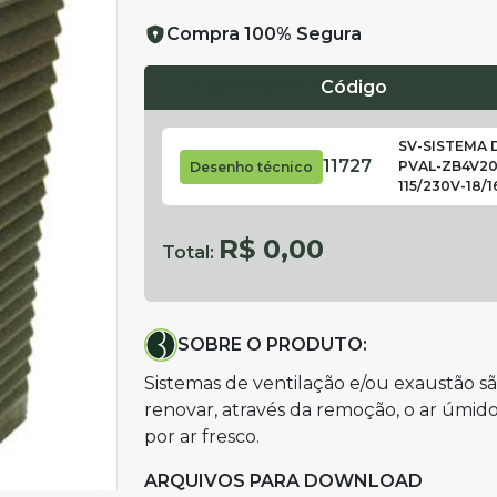
Compra 100% Segura
Desenho técnico
Código
SV-SISTEMA 
11727
PVAL-ZB4V20
Desenho técnico
115/230V-18/
R$ 0,00
Total:
SOBRE O PRODUTO:
Sistemas de ventilação e/ou exaustão 
renovar, através da remoção, o ar úmid
por ar fresco.
ARQUIVOS PARA DOWNLOAD