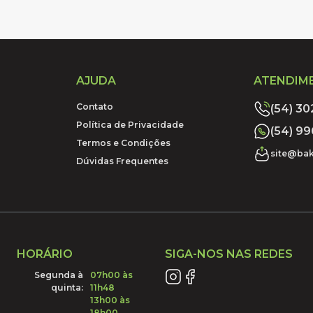
AJUDA
ATENDIM
Contato
(54) 3
Política de Privacidade
(54) 9
Termos e Condições
site@bak
Dúvidas Frequentes
HORÁRIO
SIGA-NOS NAS REDES
Segunda à
07h00 às
quinta:
11h48
13h00 às
18h00