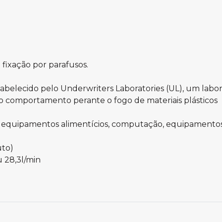
 fixação por parafusos.
belecido pelo Underwriters Laboratories (UL), um labor
 e o comportamento perante o fogo de materiais plásticos
ação, equipamentos alimentícios, computação, equipamen
uto)
u 28,3l/min