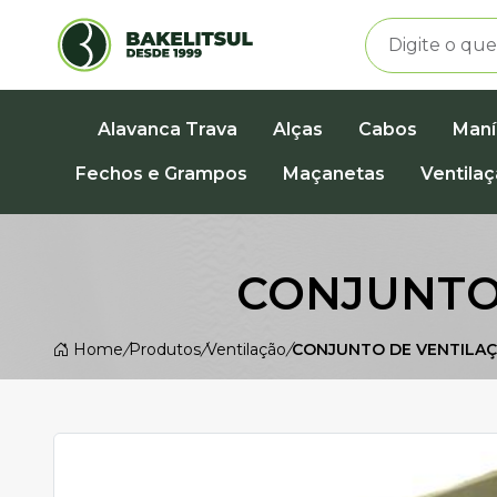
Alavanca Trava
Alças
Cabos
Maní
Fechos e Grampos
Maçanetas
Ventila
CONJUNTO
Home
/
Produtos
/
Ventilação
/
CONJUNTO DE VENTILA