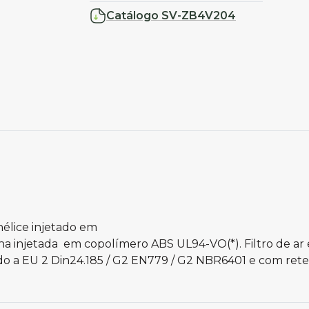
Catálogo SV-ZB4V204
hélice injetado em
ha injetada em copolímero ABS UL94-VO(*). Filtro de ar
ndo a EU 2 Din24.185 / G2 EN779 / G2 NBR6401 e com ret