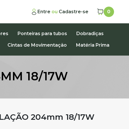
Entre
ou
Cadastre-se
0
ores
Ponteiras para tubos
Dobradiças
Cintas de Movimentação
Matéria Prima
MM 18/17W
LAÇÃO 204mm 18/17W