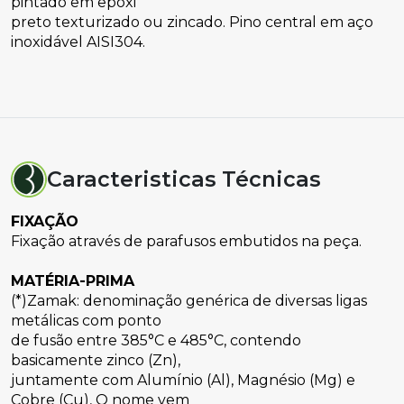
pintado em epóxi
preto texturizado ou zincado. Pino central em aço 
inoxidável AISI304.
Caracteristicas Técnicas
FIXAÇÃO
Fixação através de parafusos embutidos na peça.
MATÉRIA-PRIMA
(*)Zamak: denominação genérica de diversas ligas 
metálicas com ponto
de fusão entre 385°C e 485°C, contendo 
basicamente zinco (Zn),
juntamente com Alumínio (Al), Magnésio (Mg) e 
Cobre (Cu), O nome vem