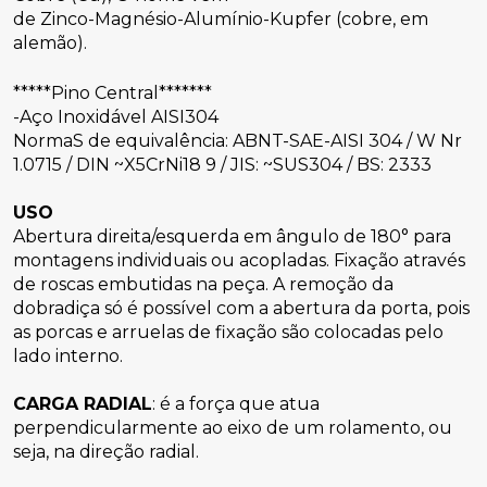
de Zinco-Magnésio-Alumínio-Kupfer (cobre, em 
alemão). 
*****Pino Central*******
-Aço Inoxidável AISI304
NormaS de equivalência: ABNT-SAE-AISI 304 / W Nr 
1.0715 / DIN ~X5CrNi18 9 / JIS: ~SUS304 / BS: 2333 
USO
Abertura direita/esquerda em ângulo de 180° para 
montagens individuais ou acopladas. Fixação através 
de roscas embutidas na peça. A remoção da 
dobradiça só é possível com a abertura da porta, pois 
as porcas e arruelas de fixação são colocadas pelo 
lado interno. 
CARGA RADIAL
: é a força que atua 
perpendicularmente ao eixo de um rolamento, ou 
seja, na direção radial.
 