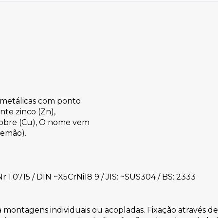
 metálicas com ponto
te zinco (Zn),
Cobre (Cu), O nome vem
emão). 
1.0715 / DIN ~X5CrNi18 9 / JIS: ~SUS304 / BS: 2333 
 montagens individuais ou acopladas. Fixação através de