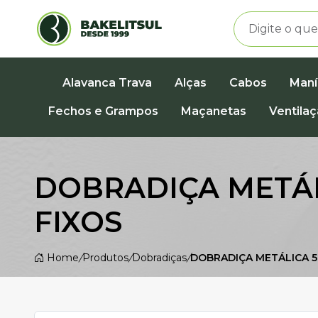
Alavanca Trava
Alças
Cabos
Maní
Fechos e Grampos
Maçanetas
Ventila
DOBRADIÇA METÁL
FIXOS
Home
/
Produtos
/
Dobradiças
/
DOBRADIÇA METÁLICA 5