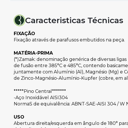
Caracteristicas Técnicas
FIXAÇÃO
Fixação através de parafusos embutidos na peça.
MATÉRIA-PRIMA
(*)Zamak: denominação genérica de diversas ligas
de fusão entre 385°C e 485°C, contendo basicamen
juntamente com Alumínio (Al), Magnésio (Mg) e 
de Zinco-Magnésio-Alumínio-Kupfer (cobre, em al
*****Pino Central*******
-Aço Inoxidável AISI304
NormaS de equivalência: ABNT-SAE-AISI 304 / W Nr 
USO
Abertura direita/esquerda em ângulo de 180° para