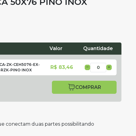
A 50X76 PINO INOX
Valor
Quantidade
CA-ZK-CEH5076-EX-
R$ 83,46
-RZK-PINO INOX
COMPRAR
ue conectam duas partes possibilitando