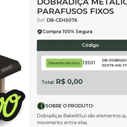
DOBRADIÇA METÁLIC
PARAFUSOS FIXOS
Ref:
DB-CEH5076
Compra 100% Segura
Desenho técnico
Código
DB-DOBRADI
13501
Desenho técnico
50X76-M6-17
R$ 0,00
Total:
SOBRE O PRODUTO:
Dobradiças BakelitSul são elementos q
movimento entre elas.