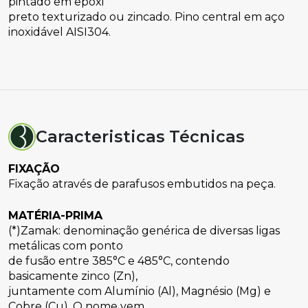
pintado em epóxi
preto texturizado ou zincado. Pino central em aço 
inoxidável AISI304.
Caracteristicas Técnicas
FIXAÇÃO
Fixação através de parafusos embutidos na peça.
MATÉRIA-PRIMA
(*)Zamak: denominação genérica de diversas ligas 
metálicas com ponto
de fusão entre 385°C e 485°C, contendo 
basicamente zinco (Zn),
juntamente com Alumínio (Al), Magnésio (Mg) e 
Cobre (Cu), O nome vem