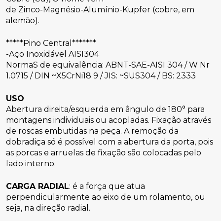
de Zinco-Magnésio-Alumínio-Kupfer (cobre, em 
alemão). 
*****Pino Central*******
-Aço Inoxidável AISI304
NormaS de equivalência: ABNT-SAE-AISI 304 / W Nr 
1.0715 / DIN ~X5CrNi18 9 / JIS: ~SUS304 / BS: 2333 
USO
Abertura direita/esquerda em ângulo de 180° para 
montagens individuais ou acopladas. Fixação através 
de roscas embutidas na peça. A remoção da 
dobradiça só é possível com a abertura da porta, pois 
as porcas e arruelas de fixação são colocadas pelo 
lado interno. 
CARGA RADIAL
: é a força que atua 
perpendicularmente ao eixo de um rolamento, ou 
seja, na direção radial.
 