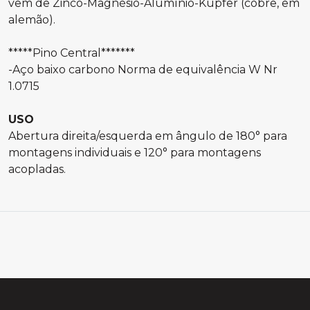
vem de Zinco-Magnésio-Alumínio-Kupfer (cobre, em
alemão).
*****Pino Central*******
-Aço baixo carbono Norma de equivalência W Nr
1.0715
USO
Abertura direita/esquerda em ângulo de 180° para
montagens individuais e 120° para montagens
acopladas.