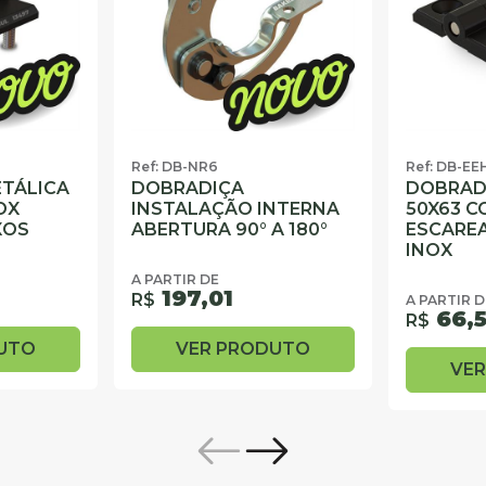
Ref: DB-NR6
Ref: DB-EE
TÁLICA
DOBRADIÇA
DOBRAD
OX
INSTALAÇÃO INTERNA
50X63 C
XOS
ABERTURA 90° A 180°
ESCARE
INOX
A PARTIR DE
197,01
R$
A PARTIR D
66,
R$
UTO
VER PRODUTO
VE