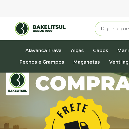
Alavanca Trava
Alças
Cabos
Maní
Fechos e Grampos
Maçanetas
Ventila