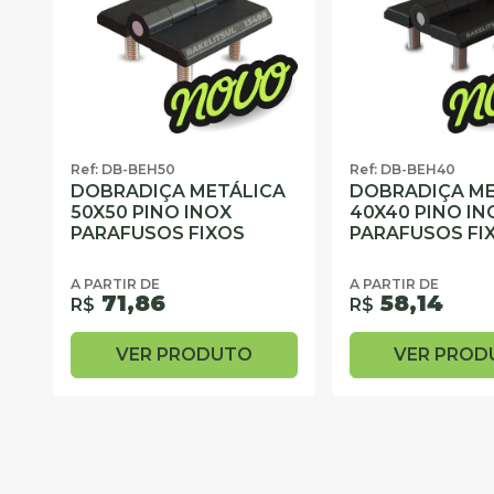
Ref: DB-BEH50
Ref: DB-BEH40
DOBRADIÇA METÁLICA
DOBRADIÇA ME
50X50 PINO INOX
40X40 PINO IN
PARAFUSOS FIXOS
PARAFUSOS FI
A PARTIR DE
A PARTIR DE
71,86
58,14
R$
R$
VER PRODUTO
VER PROD