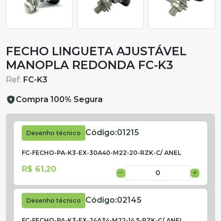
FECHO LINGUETA AJUSTÁVEL
MANOPLA REDONDA FC-K3
Ref:
FC-K3
Compra 100% Segura
Código:
01215
Desenho técnico
FC-FECHO-PA-K3-EX-30A40-M22-20-RZK-C/ ANEL
R$ 61,20
Código:
02145
Desenho técnico
FC-FECHO-PA-K3-EX-24A34-M22-14,5-RZK-C/ ANEL