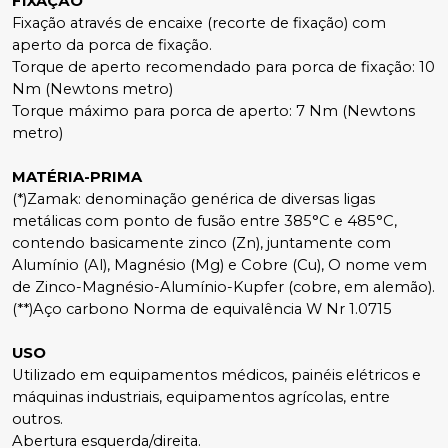
FIXAÇÃO
Fixação através de encaixe (recorte de fixação) com 
aperto da porca de fixação.
Torque de aperto recomendado para porca de fixação: 10 
Nm (Newtons metro)
Torque máximo para porca de aperto: 7 Nm (Newtons 
metro)
 
MATÉRIA-PRIMA
(*)Zamak: denominação genérica de diversas ligas 
metálicas com ponto de fusão entre 385°C e 485°C, 
contendo basicamente zinco (Zn), juntamente com 
Alumínio (Al), Magnésio (Mg) e Cobre (Cu), O nome vem 
de Zinco-Magnésio-Alumínio-Kupfer (cobre, em alemão).
(**)Aço carbono Norma de equivalência W Nr 1.0715
 
USO
Utilizado em equipamentos médicos, painéis elétricos e 
máquinas industriais, equipamentos agrícolas, entre 
outros.
Abertura esquerda/direita.