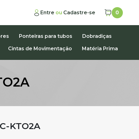
Entre
ou
Cadastre-se
0
ores
Ponteiras para tubos
Dobradiças
Cintas de Movimentação
Matéria Prima
TO2A
C-KTO2A