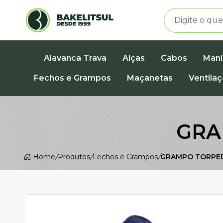
Alavanca Trava
Alças
Cabos
Maní
Fechos e Grampos
Maçanetas
Ventila
GRA
Home
/
Produtos
/
Fechos e Grampos
/
GRAMPO TORPE