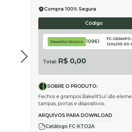
Compra 100% Segura
Desenho técnico
Código
FC-GRAMPO-
10961
Desenho técnico
120x205-00-
R$ 0,00
Total:
SOBRE O PRODUTO:
Fechos e grampos BakelitSul são eleme
tampas, portas e dispositivos.
ARQUIVOS PARA DOWNLOAD
Catálogo FC-KTO2A