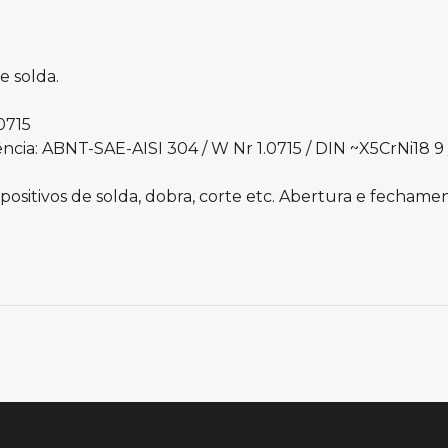
e solda.
0715
ncia: ABNT-SAE-AISI 304 / W Nr 1.0715 / DIN ~X5CrNi18 9 
ositivos de solda, dobra, corte etc. Abertura e fechamen