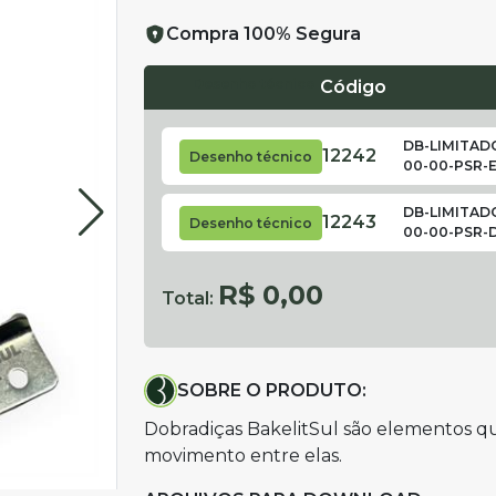
Compra 100% Segura
Desenho técnico
Código
DB-LIMITAD
12242
Desenho técnico
00-00-PSR-
DB-LIMITAD
12243
Desenho técnico
00-00-PSR-
R$ 0,00
Total:
SOBRE O PRODUTO:
Dobradiças BakelitSul são elementos q
movimento entre elas.