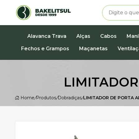
Alavanca Trava
Alças
Cabos
Maní
Fechos e Grampos
Maçanetas
Ventila
LIMITADOR
Home
/
Produtos
/
Dobradiças
/
LIMITADOR DE PORTA A