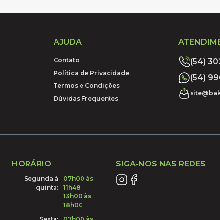
AJUDA
ATENDIM
Contato
(54) 3
Política de Privacidade
(54) 9
Termos e Condições
site@bak
Dúvidas Frequentes
HORÁRIO
SIGA-NOS NAS REDES
Segunda à
07h00 às
quinta:
11h48
13h00 às
18h00
Sexta:
07h00 às