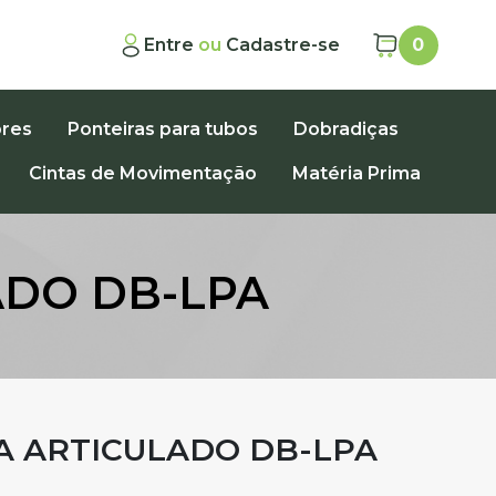
Entre
ou
Cadastre-se
0
ores
Ponteiras para tubos
Dobradiças
Cintas de Movimentação
Matéria Prima
ADO DB-LPA
A ARTICULADO DB-LPA