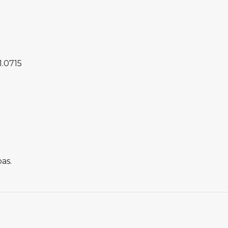
1.0715
as.