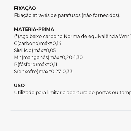
FIXAÇÃO
Fixação através de parafusos (não fornecidos).
MATÉRIA-PRIMA
(*)Aço baixo carbono Norma de equivalência Wnr 
C(carbono)máx=0,14
Si(silício)máx=0,05
Mn(manganês)máx=0,20-1,30
P(fósforo)máx=0,11
S(enxofre)máx=0,27-0,33
USO
Utilizado para limitar a abertura de portas ou tamp