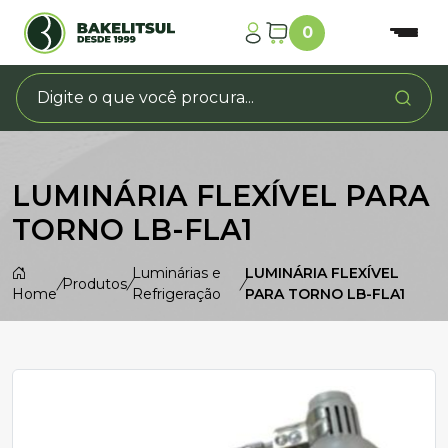
0
LUMINÁRIA FLEXÍVEL PARA
TORNO LB-FLA1
Luminárias e
LUMINÁRIA FLEXÍVEL
/
Produtos
/
/
Home
Refrigeração
PARA TORNO LB-FLA1