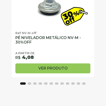
Ref: NV-M-off
Re
PÉ NIVELADOR METÁLICO NV-M -
F
30%OFF
A 
R
A PARTIR DE
4,08
R$
VER PRODUTO