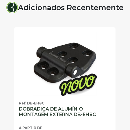
Adicionados Recentemente
Ref: DB-EH8C
Re
DOBRADIÇA DE ALUMÍNIO
P
MONTAGEM EXTERNA DB-EH8C
H
A PARTIR DE
A 