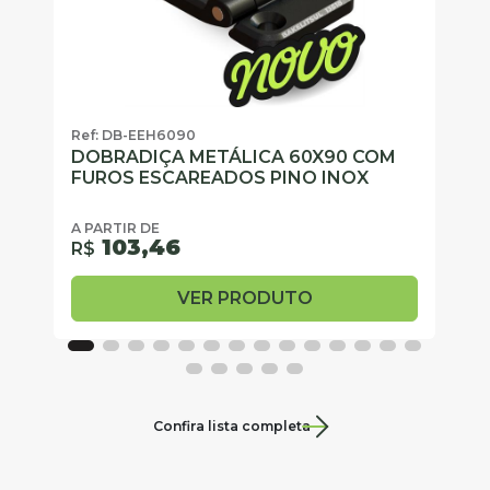
Ref: DB-EEH6090
Re
DOBRADIÇA METÁLICA 60X90 COM
D
FUROS ESCAREADOS PINO INOX
F
A PARTIR DE
A 
103,46
R$
R
VER PRODUTO
Confira lista completa