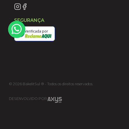
SEGURANÇA
Verificada por
©
2026
BakelitSul ® - Todos os direitos reservados.
DESENVOLVIDO POR: