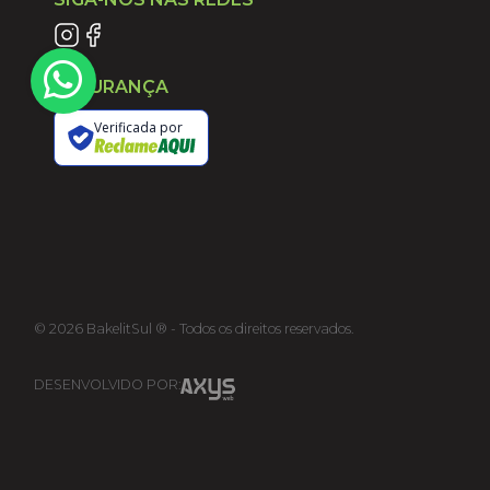
SEGURANÇA
Verificada por
©
2026
BakelitSul ® - Todos os direitos reservados.
DESENVOLVIDO POR: