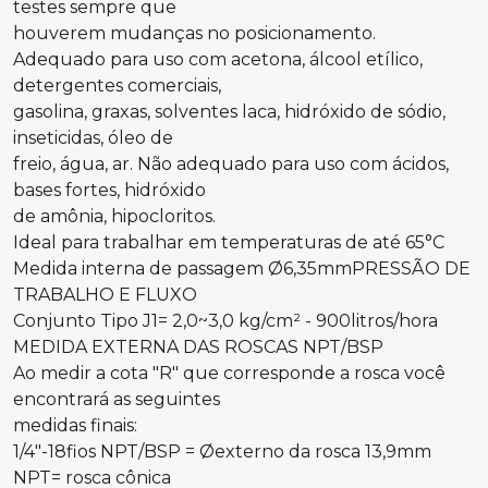
testes sempre que
houverem mudanças no posicionamento.
Adequado para uso com acetona, álcool etílico,
detergentes comerciais,
gasolina, graxas, solventes laca, hidróxido de sódio,
inseticidas, óleo de
freio, água, ar. Não adequado para uso com ácidos,
bases fortes, hidróxido
de amônia, hipocloritos.
Ideal para trabalhar em temperaturas de até 65°C
Medida interna de passagem Ø6,35mmPRESSÃO DE
TRABALHO E FLUXO
Conjunto Tipo J1= 2,0~3,0 kg/cm² - 900litros/hora
MEDIDA EXTERNA DAS ROSCAS NPT/BSP
Ao medir a cota "R" que corresponde a rosca você
encontrará as seguintes
medidas finais:
1/4"-18fios NPT/BSP = Øexterno da rosca 13,9mm
NPT= rosca cônica