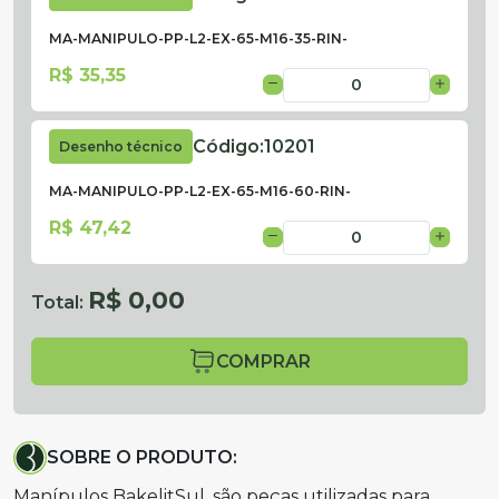
MA-MANIPULO-PP-L2-EX-65-M16-35-RIN-
R$ 35,35
Código:
10201
Desenho técnico
MA-MANIPULO-PP-L2-EX-65-M16-60-RIN-
R$ 47,42
R$ 0,00
Total:
COMPRAR
SOBRE O PRODUTO:
Manípulos BakelitSul, são peças utilizadas para