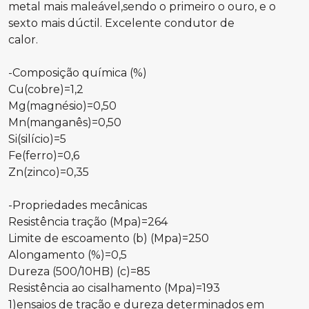
metal mais maleável,sendo o primeiro o ouro, e o
sexto mais dúctil. Excelente condutor de
calor.
-Composição química (%)
Cu(cobre)=1,2
Mg(magnésio)=0,50
Mn(manganês)=0,50
Si(silício)=5
Fe(ferro)=0,6
Zn(zinco)=0,35
-Propriedades mecânicas
Resistência tração (Mpa)=264
Limite de escoamento (b) (Mpa)=250
Alongamento (%)=0,5
Dureza (500/10HB) (c)=85
Resistência ao cisalhamento (Mpa)=193
1)ensaios de tração e dureza determinados em