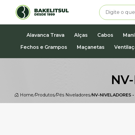
Alavanca Trava
Alças
Cabos
Maní
Fechos e Grampos
Maçanetas
Ventila
NV-
Home
/
Produtos
/
Pés Niveladores
/
NV-NIVELADORES -