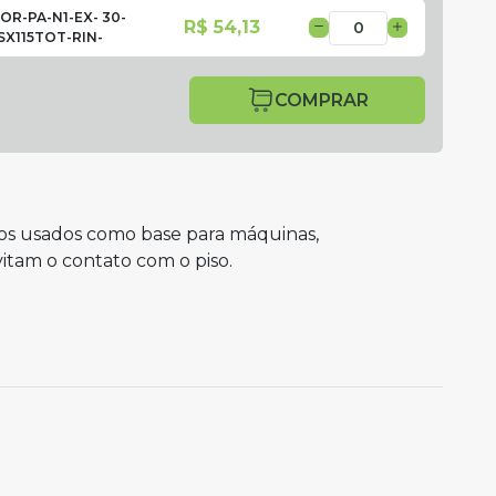
OR-PA-N1-EX- 30-
R$ 54,13
X115TOT-RIN-
COMPRAR
tos usados como base para máquinas,
itam o contato com o piso.