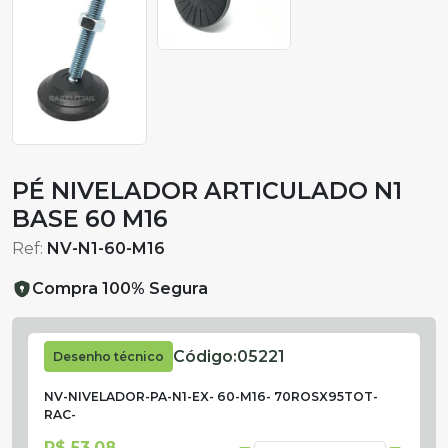
PÉ NIVELADOR ARTICULADO N1
BASE 60 M16
Ref:
NV-N1-60-M16
Compra 100% Segura
Código:
05221
Desenho técnico
NV-NIVELADOR-PA-N1-EX- 60-M16- 70ROSX95TOT-
RAC-
R$ 53,08