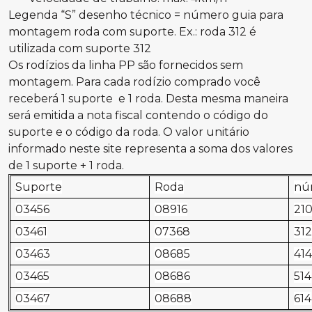
Legenda “S” desenho técnico = número guia para
montagem roda com suporte. Ex.: roda 312 é
utilizada com suporte 312
Os rodízios da linha PP são fornecidos sem
montagem. Para cada rodízio comprado você
receberá 1 suporte e 1 roda. Desta mesma maneira
será emitida a nota fiscal contendo o código do
suporte e o código da roda. O valor unitário
informado neste site representa a soma dos valores
de 1 suporte + 1 roda.
Suporte
Roda
nú
03456
08916
21
03461
07368
312
03463
08685
414
03465
08686
514
03467
08688
614