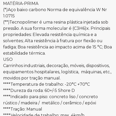
MATÉRIA-PRIMA
(*)Aço baixo carbono Norma de equivalência W Nr
1.0715
(**)Tecnopolimer é uma resina plástica injetada sob
pressão. A sua forma molecular é (C3H6)x. Principais
propriedades: Elevada resistência química e a
solventes; Alta resistência à fratura por flexão ou
fadiga; Boa resistência ao impacto acima de 15 °C; Boa
estabilidade térmica.
USO
Carrinhos industriais, decoração, móveis, dispositivos,
equipamentos hospitalares, logística, máquinas, etc.,
movidos por tração manual.
****Temperatura de trabalho: -20°C +70°C
****Dureza da roda: 60+/-5 Shore D
****Indicado para piso: concreto liso / concreto
rústico / madeira / metálico / cerâmico / epóxi
****Tração: Manual
****Velocidade de trabalho: max. 4km/h