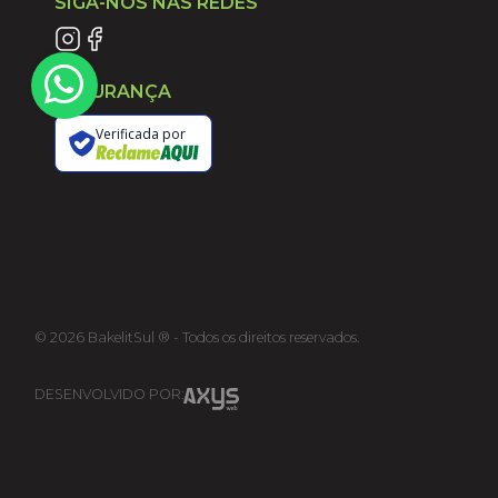
SIGA-NOS NAS REDES
SEGURANÇA
Verificada por
©
2026
BakelitSul ® - Todos os direitos reservados.
DESENVOLVIDO POR: