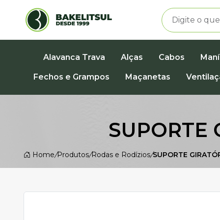
Alavanca Trava
Alças
Cabos
Maní
Fechos e Grampos
Maçanetas
Ventila
SUPORTE 
Home
/
Produtos
/
Rodas e Rodízios
/
SUPORTE GIRATÓR